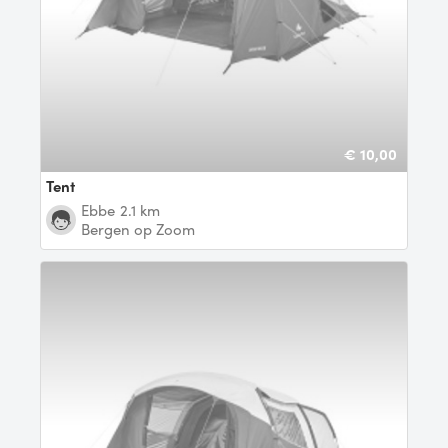
€ 10,00
tent
Ebbe
2.1 km
Bergen op Zoom