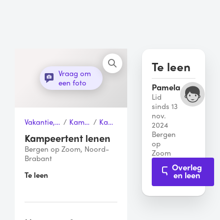
Te leen
Vraag om
een foto
Pamela
Lid
sinds 13
nov.
Vakantie, Sport & Vrije tijd
/
Kampeertenten
/
Kampeertent
2024
Bergen
Kampeertent lenen
op
Bergen op Zoom, Noord-
Zoom
Brabant
Overleg
en leen
Te leen