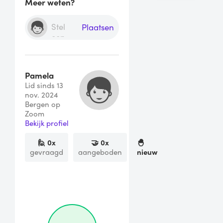
Meer weten?
Plaatsen
Pamela
Lid sinds 13
nov. 2024
Bergen op
Zoom
Bekijk profiel
🙋
0
x
🤝
0
x
🐣
gevraagd
aangeboden
nieuw