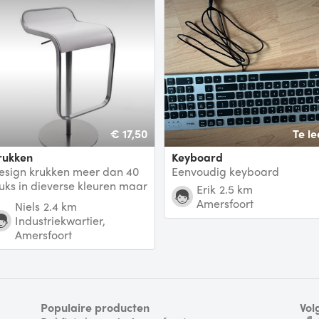
€ 17,50
Te le
Krukken
Keyboard
esign krukken meer dan 40
Eenvoudig keyboard
tuks in dieverse kleuren maar
Erik
2.5 km
oornamelijk wit
Amersfoort
Niels
2.4 km
Industriekwartier,
Amersfoort
Populaire producten
Vol