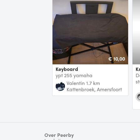
€ 10,00
Keyboard
ypt 255 yamaha
D
s
Valentin
1.7 km
v
Kattenbroek, Amersfoort
Over Peerby