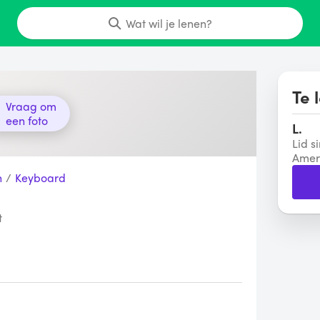
Wat wil je lenen?
Te 
Vraag om
een foto
L.
Lid s
Amer
n
/
Keyboard
t