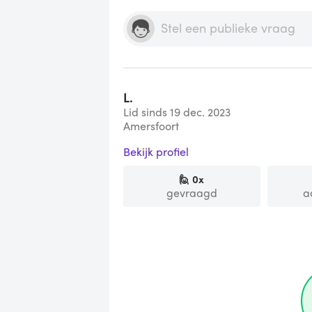
L.
Lid sinds 19 dec. 2023
Amersfoort
Bekijk profiel
🙋
0
x
gevraagd
a