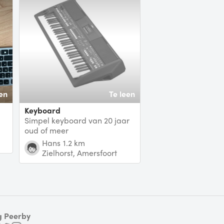
en
Te leen
Keyboard
Simpel keyboard van 20 jaar
oud of meer
Hans
1.2 km
Zielhorst, Amersfoort
g Peerby