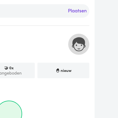
Plaatsen
🤝
0
x
🐣 nieuw
angeboden