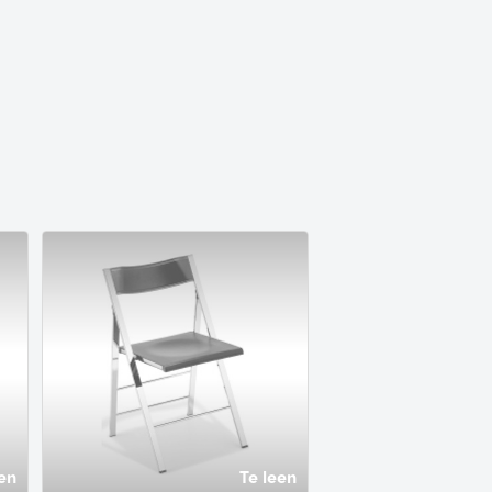
en
Te leen