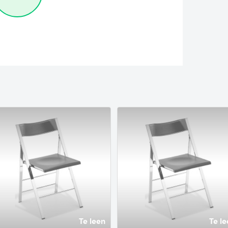
Te leen
Te le