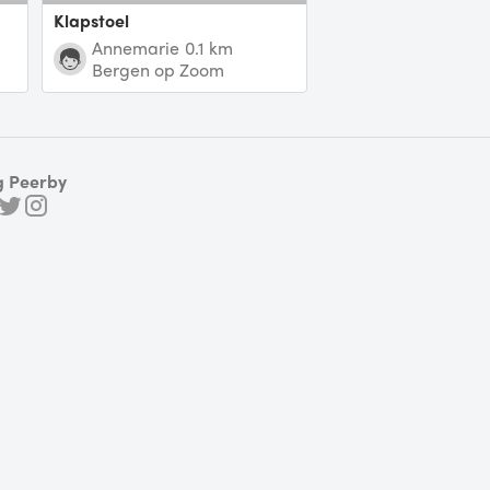
Klapstoel
Annemarie
0.1 km
Bergen op Zoom
g Peerby