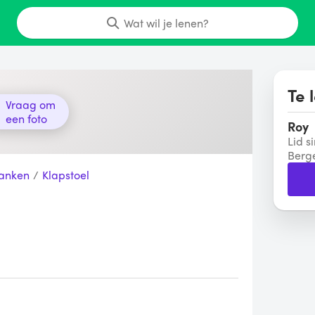
Wat wil je lenen?
Te 
Vraag om
een foto
Roy
Lid s
Berg
Banken
/
Klapstoel