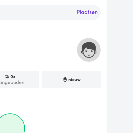
Plaatsen
🤝
0
x
🐣 nieuw
angeboden