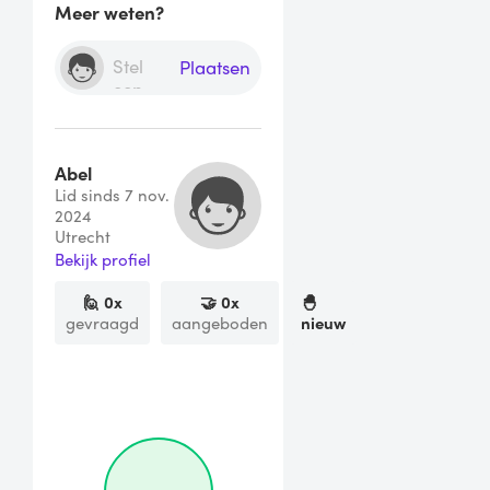
Meer weten?
Plaatsen
Abel
Lid sinds 7 nov.
2024
Utrecht
Bekijk profiel
🙋
0
x
🤝
0
x
🐣
gevraagd
aangeboden
nieuw