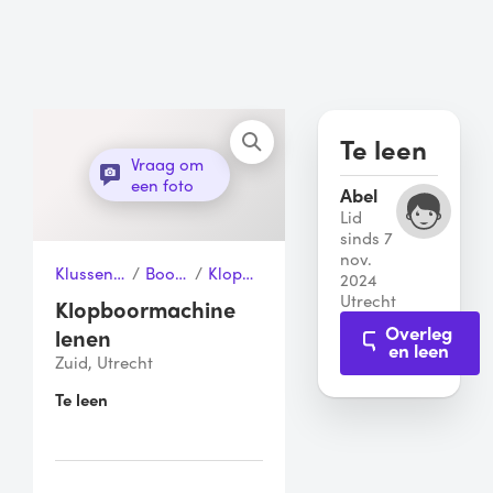
Te leen
Vraag om
een foto
Abel
Lid
sinds 7
nov.
Klussen & Gereedschap
/
Boormachines
/
Klopboormachine
2024
Utrecht
Klopboormachine
Overleg
lenen
en leen
Zuid, Utrecht
Te leen