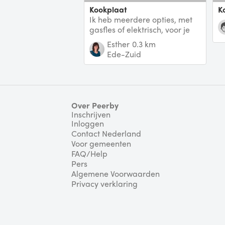
Kookplaat
Ik heb meerdere opties, met
gasfles of elektrisch, voor je
doe maar een berichtje als je
Esther
0.3 km
wil.
Ede-Zuid
Over Peerby
Inschrijven
Inloggen
Contact Nederland
Voor gemeenten
FAQ/Help
Pers
Algemene Voorwaarden
Privacy verklaring