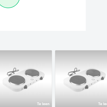
Te leen
Te le