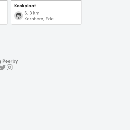
Kookplaat
S.
3 km
Kernhem, Ede
g Peerby