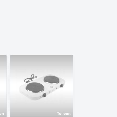
en
Te leen