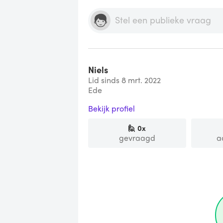
Niels
Lid sinds 8 mrt. 2022
Ede
Bekijk profiel
🙋
0
x
gevraagd
a