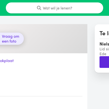
Wat wil je lenen?
Te 
Vraag om
een foto
Niel
Lid s
Ede
okplaat