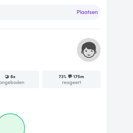
Plaatsen
🤝
8
x
73
% 💬
175m
angeboden
reageert