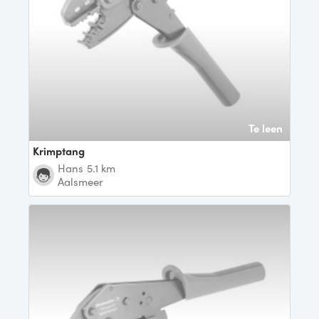
Te leen
Krimptang
Hans
5.1 km
Aalsmeer