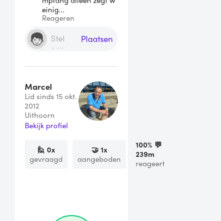
mptang alleen zegt w
einig...
Reageren
Plaatsen
Marcel
Lid sinds 15 okt.
2012
Uithoorn
Bekijk profiel
100
% 💬
🙋
0
x
🤝
1
x
239m
gevraagd
aangeboden
reageert