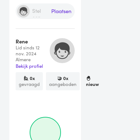
Plaatsen
Rene
Lid sinds 12
nov. 2024
Almere
Bekijk profiel
🙋
0
x
🤝
0
x
🐣
gevraagd
aangeboden
nieuw