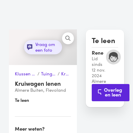
Te leen
Vraag om
een foto
Rene
Lid
sinds
12 nov.
Klussen & Gereedschap
/
Tuingereedschap
/
Kruiwagen
2024
Almere
Kruiwagen lenen
Overleg
Almere Buiten, Flevoland
en leen
Te leen
Meer weten?