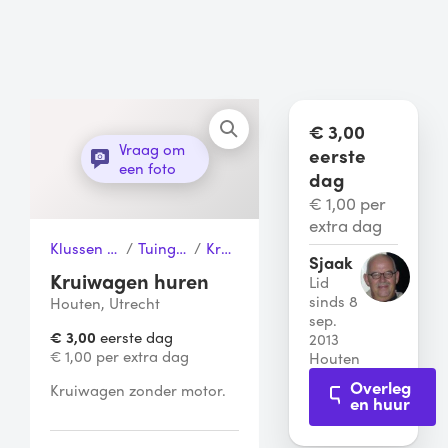
€ 3,00
Vraag om
eerste
een foto
dag
€ 1,00 per
extra dag
Klussen & Gereedschap
/
Tuingereedschap
/
Kruiwagen
Sjaak
Kruiwagen huren
Lid
sinds 8
Houten, Utrecht
sep.
€ 3,00
eerste dag
2013
€ 1,00 per extra dag
Houten
Overleg
Kruiwagen zonder motor. 
en huur