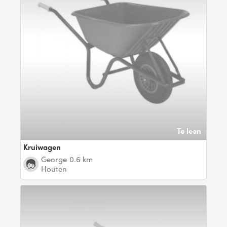
Te leen
kruiwagen
George
0.6 km
Houten