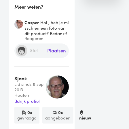
Meer weten?
Casper
Hoi , heb je mi
sschien een foto van
dit product? Bedankt!
Reageren
Plaatsen
Sjaak
Lid sinds 8 sep.
2013
Houten
Bekijk profiel
🙋
0
x
🤝
0
x
🐣
gevraagd
aangeboden
nieuw