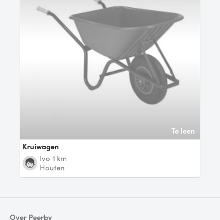
Te leen
Kruiwagen
Ivo
1 km
Houten
Over Peerby