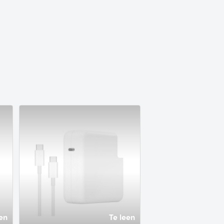
en
Te leen