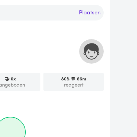
Plaatsen
🤝
0
x
80
% 💬
66m
angeboden
reageert