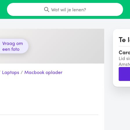
Wat wil je lenen?
Te 
Vraag om
een foto
Caro
Lid s
Amst
/
Laptops
/
Macbook oplader