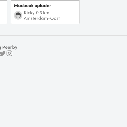
Macbook oplader
Ricky
0.3 km
Amsterdam-Oost
g Peerby