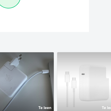
Te leen
Te le