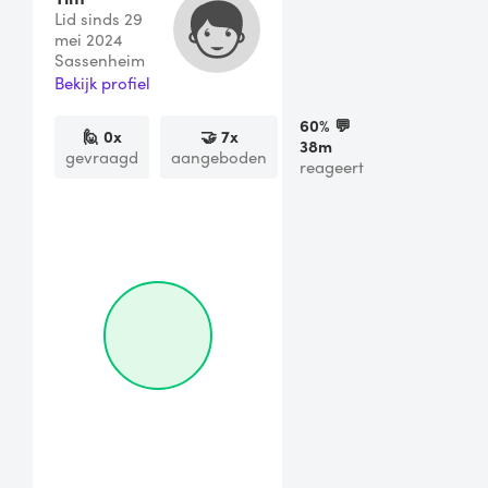
Lid sinds 29
mei 2024
Sassenheim
Bekijk profiel
60
% 💬
🙋
0
x
🤝
7
x
38m
gevraagd
aangeboden
reageert