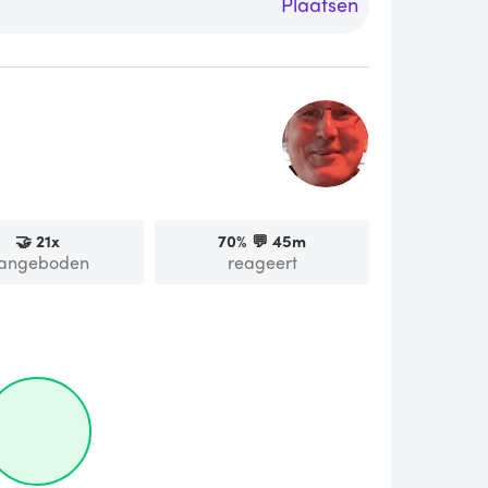
Plaatsen
🤝
21
x
70
% 💬
45m
angeboden
reageert