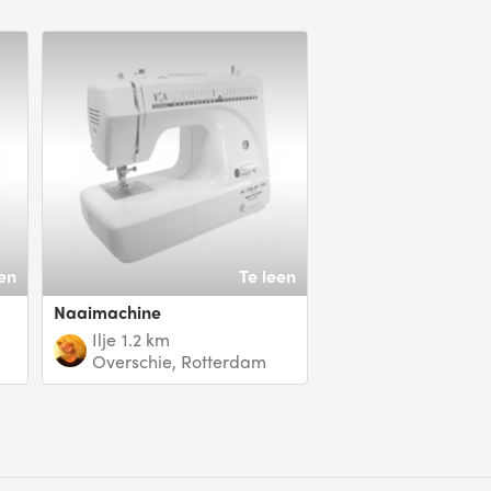
en
Te leen
Naaimachine
Ilje
1.2 km
Overschie, Rotterdam