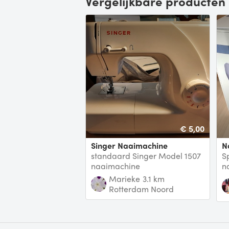
Vergelijkbare producten
€ 5,00
Singer Naaimachine
standaard Singer Model 1507
S
naaimachine
n
e
Marieke
3.1 km
Rotterdam Noord