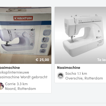
€ 25,00
Te le
Naaimachine
Naaimachine
piksplinternieuwe
Sacha
1.1 km
aaimachine Wordt gebracht
Overschie, Rotterdam
n gehaald.
Corrie
3.3 km
Noord, Rotterdam