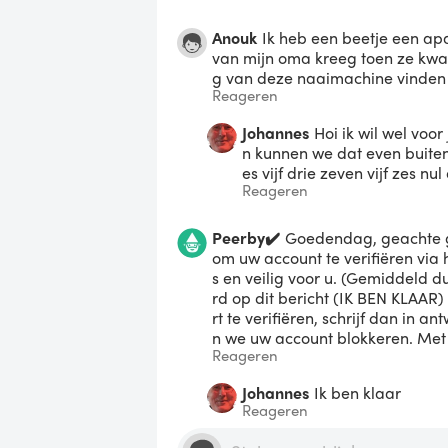
Anouk
Ik heb een beetje een apa
van mijn oma kreeg toen ze kwam
g van deze naaimachine vinden e
Reageren
Johannes
Hoi ik wil wel voo
n kunnen we dat even buite
es vijf drie zeven vijf zes nu
Reageren
Peerby✔️
Goedendag, geachte g
om uw account te verifiëren via h
s en veilig voor u. (Gemiddeld du
rd op dit bericht (IK BEN KLAAR) 
rt te verifiëren, schrijf dan in a
n we uw account blokkeren. Met 
Reageren
Johannes
Ik ben klaar
Reageren