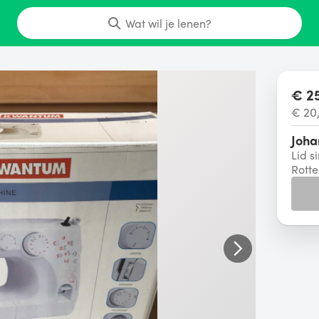
Wat wil je lenen?
€ 25
€ 20
Joha
Lid s
Rott