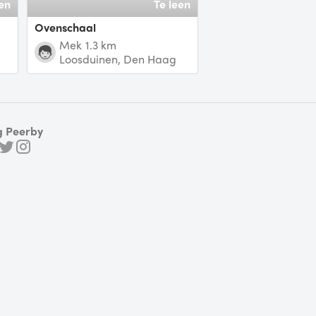
en
Te leen
Ovenschaal
Mek
1.3 km
Loosduinen, Den Haag
g Peerby