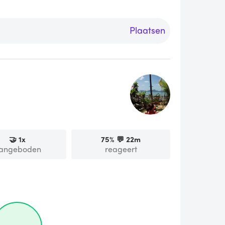
Plaatsen
🤝
1
x
75
% 💬
22m
angeboden
reageert