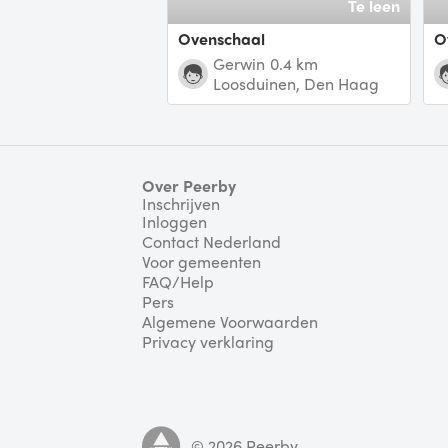
Te leen
Ovenschaal
Gerwin
0.4 km
Loosduinen, Den Haag
Over Peerby
Inschrijven
Inloggen
Contact Nederland
Voor gemeenten
FAQ/Help
Pers
Algemene Voorwaarden
Privacy verklaring
©
2026
Peerby