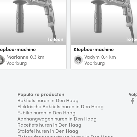
Te leen
Te le
Klopboormachine
Klopboormachine
Marianne
0.3 km
Vadym
0.4 km
Voorburg
Voorburg
Populaire producten
Vol
Bakfiets huren in Den Haag
Elektrische Bakfiets huren in Den Haag
E-bike huren in Den Haag
Aanhangwagen huren in Den Haag
Racefiets huren in Den Haag
Statafel huren in Den Haag
Fietsendrager achterop huren in Den Haag