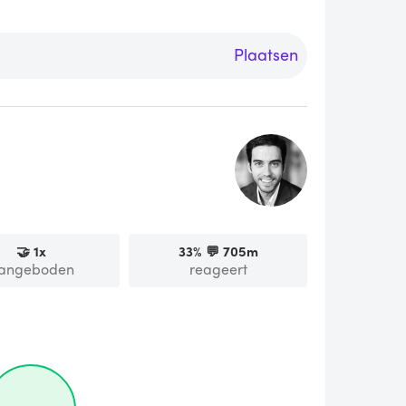
Plaatsen
🤝
1
x
33
% 💬
705m
angeboden
reageert