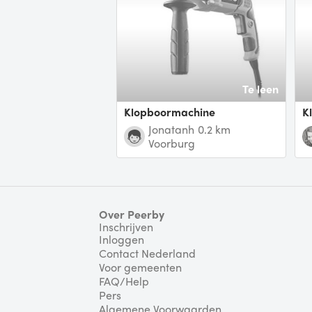
Te leen
Klopboormachine
Jonatanh
0.2 km
Voorburg
Over Peerby
Inschrijven
Inloggen
Contact Nederland
Voor gemeenten
FAQ/Help
Pers
Algemene Voorwaarden