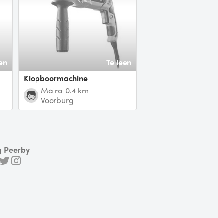
en
Te leen
Klopboormachine
Maira
0.4 km
Voorburg
g Peerby