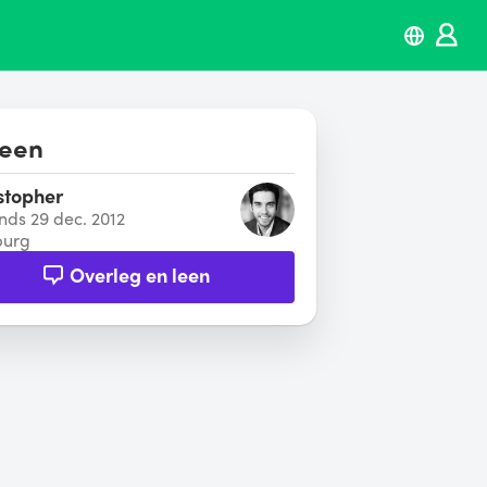
leen
stopher
inds 29 dec. 2012
burg
Overleg en leen