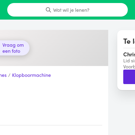
Wat wil je lenen?
Te 
Vraag om
een foto
Chri
Lid s
Voor
nes
/
Klopboormachine