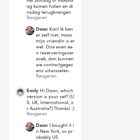
het zondag of maand
ag komen halen en di
nsdag terugbrengen
Reageren
Daan
Kan! Ik ben
er zelf niet, maar
mijn vriendin is er
wel. Doe even ee
n reserveringsver
zoek, dan kunnen
we contactgegev
ens uitwisselen.
Reageren
Emily
Hi Daan, which
version is your set? (U
S, UK, International, o
r Australia?) Thanks! :)
Reageren
Daan
I bought it i
n New York, so pr
obably US.