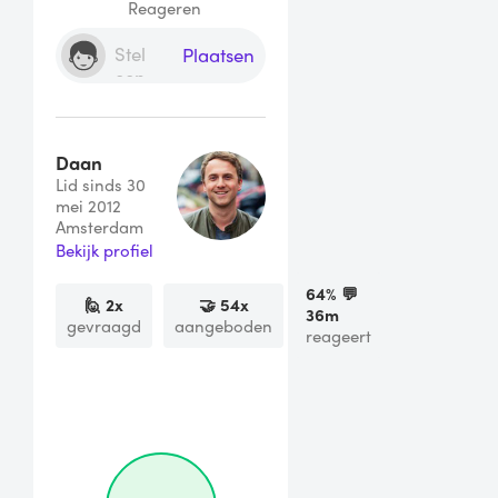
Reageren
Plaatsen
Daan
Lid sinds 30
mei 2012
Amsterdam
Bekijk profiel
64
% 💬
🙋
2
x
🤝
54
x
36m
gevraagd
aangeboden
reageert