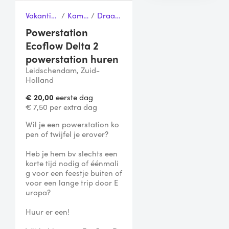
Vakantie, Sport & Vrije tijd
/
Kampeerspullen
/
Draagbare oplader
Powerstation
Ecoflow Delta 2
powerstation huren
Leidschendam, Zuid-
Holland
€ 20,00
eerste dag
€ 7,50 per extra dag
Wil je een powerstation ko
pen of twijfel je erover?

Heb je hem bv slechts een 
korte tijd nodig of éénmali
g voor een feestje buiten of 
voor een lange trip door E
uropa?

Huur er een!
