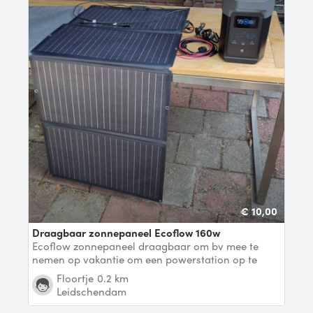
€ 10,00
Draagbaar zonnepaneel Ecoflow 160w
Ecoflow zonnepaneel draagbaar om bv mee te
nemen op vakantie om een powerstation op te
laden overdag
Floortje
0.2 km
Leidschendam