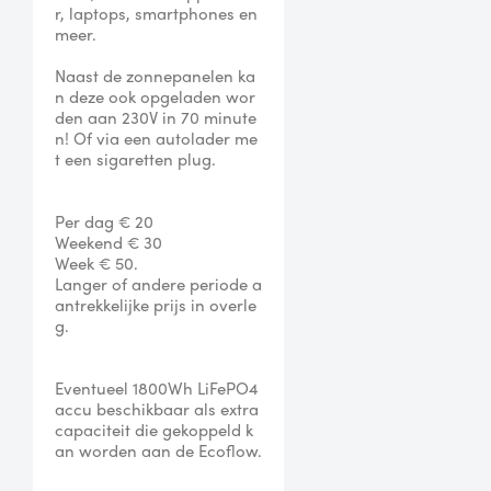
r, laptops, smartphones en 
meer.

Naast de zonnepanelen ka
n deze ook opgeladen wor
den aan 230V in 70 minute
n! Of via een autolader me
t een sigaretten plug.

Per dag € 20

Weekend € 30

Week € 50.

Langer of andere periode a
antrekkelijke prijs in overle
g.

Eventueel 1800Wh LiFePO4 
accu beschikbaar als extra 
capaciteit die gekoppeld k
an worden aan de Ecoflow.
