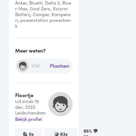
Anker, Bluetti, Delta 2, Rive
r Max, Goal Zero, Xstorm

Batterij, Camper, Kampere
n, powerstation powerban
Meer weten?
Plaatsen
Floortje
Lid sinds 19
dec. 2023
Leidschendam
Bekijk profiel
95
% 💬
🙋
0
x
🤝
63
x