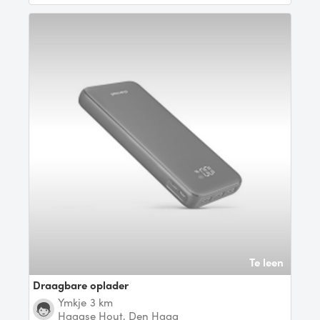
Te leen
Draagbare oplader
Ymkje
3 km
Haagse Hout, Den Haag