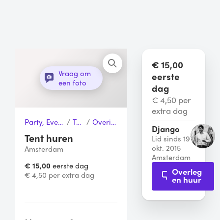
€ 15,00
Vraag om
eerste
een foto
dag
€ 4,50 per
extra dag
Party, Event & Tuinfeest
/
Tenten
/
Overige tenten
Django
Tent huren
Lid sinds 19
okt. 2015
Amsterdam
Amsterdam
€ 15,00
eerste dag
Overleg
€ 4,50 per extra dag
en huur