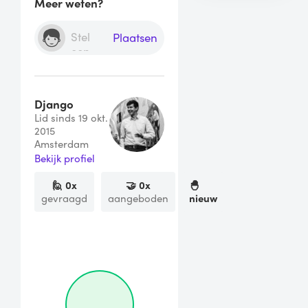
Meer weten?
Plaatsen
Django
Lid sinds 19 okt.
2015
Amsterdam
Bekijk profiel
🙋
0
x
🤝
0
x
🐣
gevraagd
aangeboden
nieuw