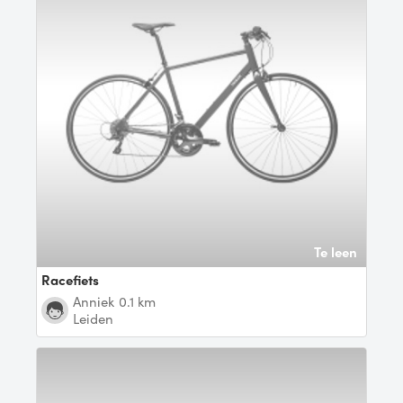
Te leen
Racefiets
Anniek
0.1 km
Leiden