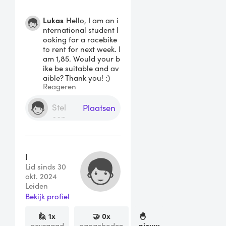
Lukas
Hello, I am an i
nternational student l
ooking for a racebike
to rent for next week. I
am 1,85. Would your b
ike be suitable and av
aible? Thank you! :)
Reageren
Plaatsen
I
Lid sinds 30
okt. 2024
Leiden
Bekijk profiel
🙋
1
x
🤝
0
x
🐣
gevraagd
aangeboden
nieuw