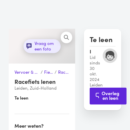
Te leen
Vraag om
een foto
I
Lid
sinds
30
Vervoer & Transport
/
Fietsen
/
Racefiets
okt.
2024
Racefiets lenen
Leiden
Leiden, Zuid-Holland
Overleg
en leen
Te leen
Meer weten?