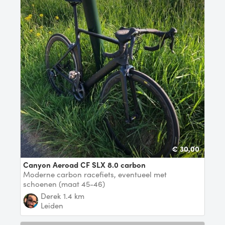
€ 30,00
Canyon Aeroad CF SLX 8.0 carbon
Moderne carbon racefiets, eventueel met
schoenen (maat 45-46)
Derek
1.4 km
Leiden