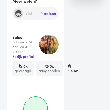
Meer weten?
Plaatsen
Eelco
Lid sinds 24
apr. 2014
Utrecht
Bekijk profiel
🙋
0
x
🤝
0
x
🐣
gevraagd
aangeboden
nieuw