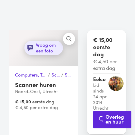
€ 15,00
Vraag om
eerste
een foto
dag
€ 4,50 per
extra dag
Computers, Telefoons & Toebehoren
/
Scanners
/
Scanner
Eelco
Scanner huren
Lid
sinds
Noord-Oost, Utrecht
24 apr.
€ 15,00
eerste dag
2014
€ 4,50 per extra dag
Utrecht
Overleg
en huur