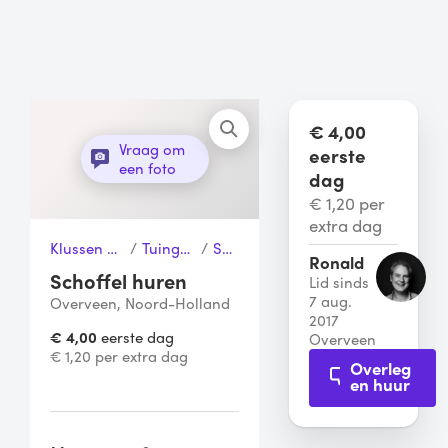
€ 4,00
Vraag om
eerste
een foto
dag
€ 1,20 per
extra dag
Klussen & Gereedschap
/
Tuingereedschap
/
Schoffel
Ronald
Schoffel huren
Lid sinds
7 aug.
Overveen, Noord-Holland
2017
€ 4,00
eerste dag
Overveen
€ 1,20 per extra dag
Overleg
en huur