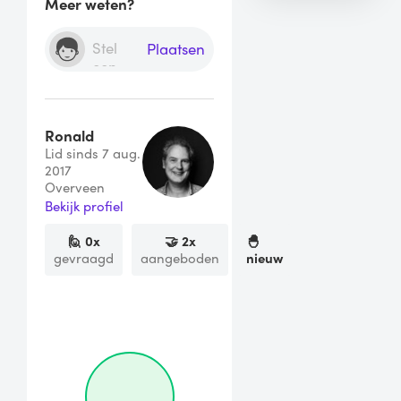
Meer weten?
Plaatsen
Ronald
Lid sinds 7 aug.
2017
Overveen
Bekijk profiel
🙋
0
x
🤝
2
x
🐣
gevraagd
aangeboden
nieuw