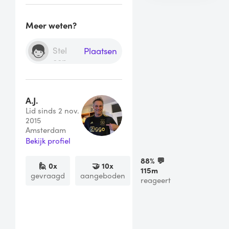
Meer weten?
Plaatsen
A.J.
Lid sinds 2 nov.
2015
Amsterdam
Bekijk profiel
88
% 💬
🙋
0
x
🤝
10
x
115m
gevraagd
aangeboden
reageert