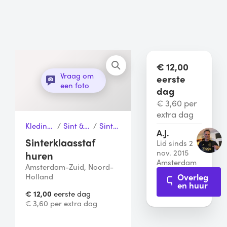
€ 12,00
Vraag om
eerste
een foto
dag
€ 3,60 per
extra dag
Kleding & Kostuums
/
Sint & Kerstkleding
/
Sinterklaasstaf
A.J.
Sinterklaasstaf
Lid sinds 2
nov. 2015
huren
Amsterdam
Amsterdam-Zuid, Noord-
Overleg
Holland
en huur
€ 12,00
eerste dag
€ 3,60 per extra dag