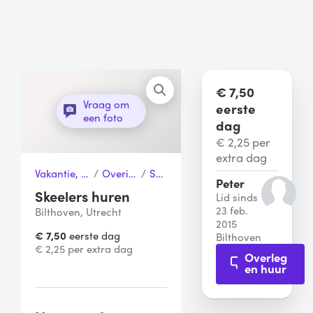
€ 7,50
Vraag om
eerste
een foto
dag
€ 2,25 per
extra dag
Vakantie, Sport & Vrije tijd
/
Overige Sporten
/
Skeelers
Peter
Skeelers huren
Lid sinds
23 feb.
Bilthoven, Utrecht
2015
€ 7,50
eerste dag
Bilthoven
€ 2,25 per extra dag
Overleg
en huur