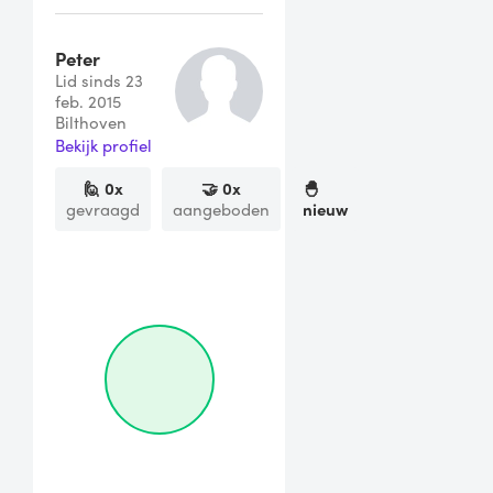
Peter
Lid sinds 23
feb. 2015
Bilthoven
Bekijk profiel
🙋
0
x
🤝
0
x
🐣
gevraagd
aangeboden
nieuw