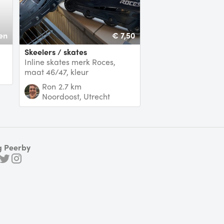
en
€ 7,50
Skeelers / skates
Inline skates merk Roces,
maat 46/47, kleur
donkerblauw/zwart, kunststof
Ron
2.7 km
schoen
Noordoost, Utrecht
g Peerby