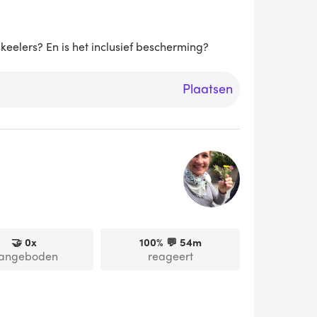
keelers? En is het inclusief bescherming?
Plaatsen
🤝
0
x
100
% 💬
54m
angeboden
reageert