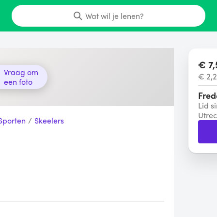
Wat wil je lenen?
€ 7,
Vraag om
€ 2,2
een foto
Fred
Lid si
Utrec
Sporten
/
Skeelers