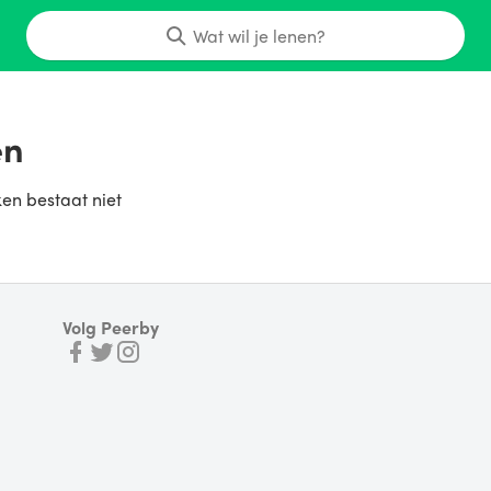
Wat wil je lenen?
en
ken bestaat niet
Volg Peerby