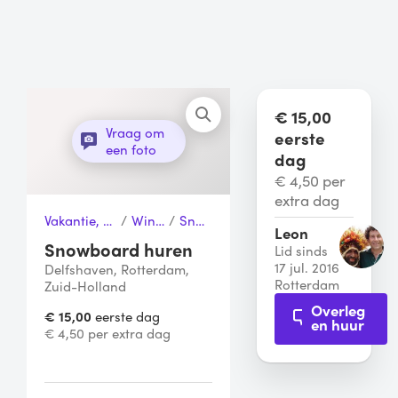
€ 15,00
Vraag om
eerste
een foto
dag
€ 4,50 per
extra dag
Vakantie, Sport & Vrije tijd
/
Wintersport
/
Snowboard
Leon
Snowboard huren
Lid sinds
17 jul. 2016
Delfshaven, Rotterdam,
Rotterdam
Zuid-Holland
Overleg
€ 15,00
eerste dag
en huur
€ 4,50 per extra dag