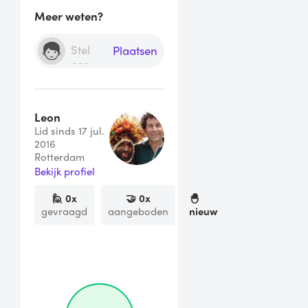
Meer weten?
Plaatsen
Leon
Lid sinds 17 jul.
2016
Rotterdam
Bekijk profiel
🙋
0
x
🤝
0
x
🐣
gevraagd
aangeboden
nieuw