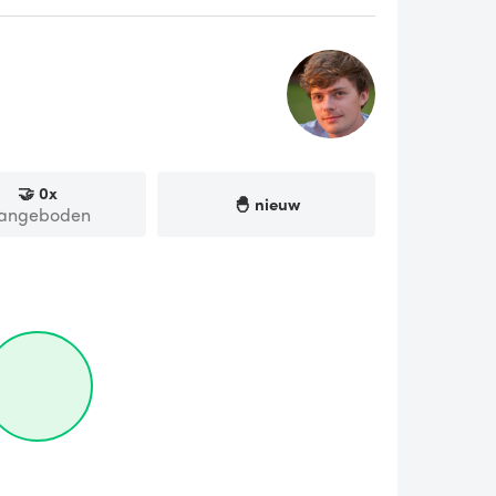
🤝
0
x
🐣 nieuw
angeboden