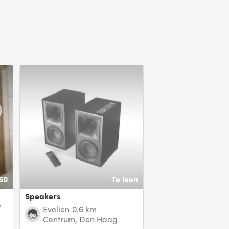
60
Te leen
Speakers
r
Evelien
0.6 km
Centrum, Den Haag