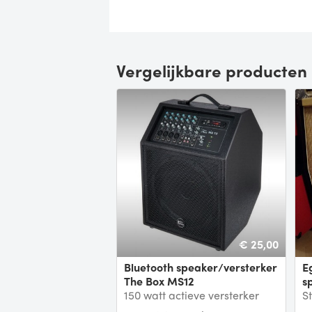
Vergelijkbare producten
€ 25,00
Bluetooth speaker/versterker
Egnater 4x12 tourmaster
The Box MS12
s
150 watt actieve versterker
St
voor vocals, keyboard, gitaar
E