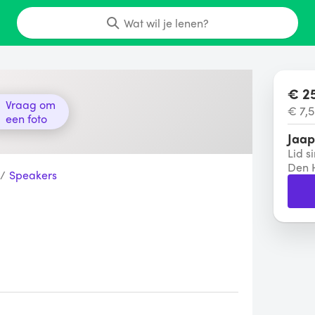
Wat wil je lenen?
€ 25
Vraag om
€ 7,5
een foto
Jaap
Lid s
Den 
/
Speakers