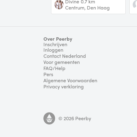
Divine
0.7 km
of elk ander instrument! -
s
Centrum, Den Haag
ingebouwde mp3
ka
Over Peerby
Inschrijven
Inloggen
Contact Nederland
Voor gemeenten
FAQ/Help
Pers
Algemene Voorwaarden
Privacy verklaring
©
2026
Peerby