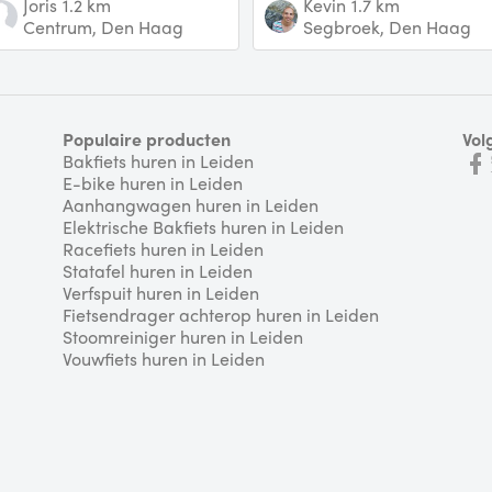
Joris
1.2 km
Kevin
1.7 km
peakers. Wielen zijn helaas
Centrum, Den Haag
Segbroek, Den Haag
duuk dus hij st
Populaire producten
Vol
Bakfiets huren in Leiden
E-bike huren in Leiden
Aanhangwagen huren in Leiden
Elektrische Bakfiets huren in Leiden
Racefiets huren in Leiden
Statafel huren in Leiden
Verfspuit huren in Leiden
Fietsendrager achterop huren in Leiden
Stoomreiniger huren in Leiden
Vouwfiets huren in Leiden