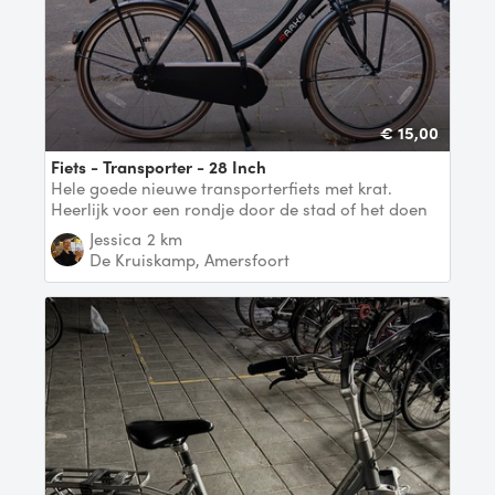
€ 15,00
Fiets - Transporter - 28 Inch
Hele goede nieuwe transporterfiets met krat.
Heerlijk voor een rondje door de stad of het doen
van w
Jessica
2 km
De Kruiskamp, Amersfoort