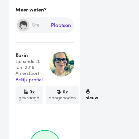
Meer weten?
Plaatsen
Karin
Lid sinds 20
jan. 2016
Amersfoort
Bekijk profiel
🙋
0
x
🤝
0
x
🐣
gevraagd
aangeboden
nieuw