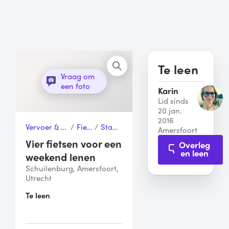
Te leen
Vraag om
een foto
Karin
Lid sinds
20 jan.
2016
Vervoer & Transport
/
Fietsen
/
Stadsfiets
Amersfoort
Vier fietsen voor een
Overleg
en leen
weekend lenen
Schuilenburg, Amersfoort,
Utrecht
Te leen