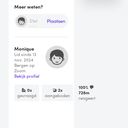
Meer weten?
Plaatsen
Monique
Lid sinds 13
nov. 2024
Bergen op
Zoom
Bekijk profiel
100
% 💬
🙋
0
x
🤝
2
x
728m
gevraagd
aangeboden
reageert