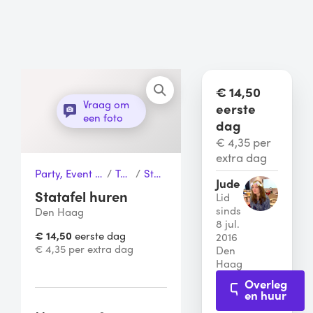
€ 14,50
Vraag om
eerste
een foto
dag
€ 4,35 per
extra dag
Party, Event & Tuinfeest
/
Tafels
/
Statafel
Jude
Statafel huren
Lid
sinds
Den Haag
8 jul.
€ 14,50
eerste dag
2016
€ 4,35 per extra dag
Den
Haag
Overleg
en huur