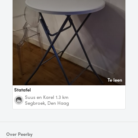
Te leen
Statafel
Suus en Karel
1.3 km
Segbroek, Den Haag
Over Peerby