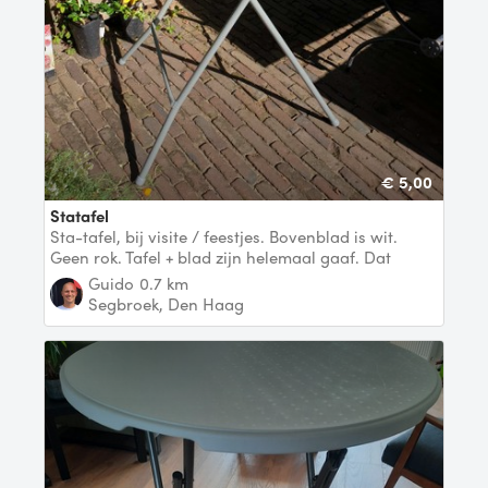
€ 5,00
Statafel
Sta-tafel, bij visite / feestjes. Bovenblad is wit.
Geen rok. Tafel + blad zijn helemaal gaaf. Dat
Guido
0.7 km
Segbroek, Den Haag