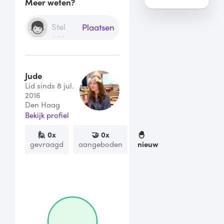
Meer weten?
Plaatsen
Jude
Lid sinds 8 jul.
2016
Den Haag
Bekijk profiel
🙋
0
x
🤝
0
x
🐣
gevraagd
aangeboden
nieuw