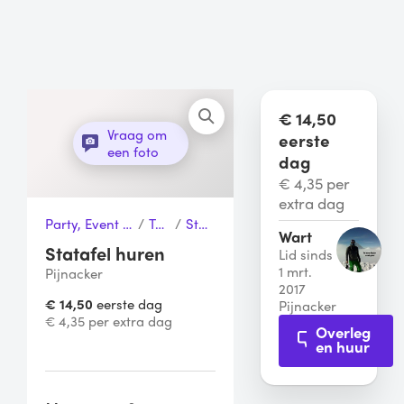
€ 14,50
Vraag om
eerste
een foto
dag
€ 4,35 per
extra dag
Party, Event & Tuinfeest
/
Tafels
/
Statafel
Wart
Statafel huren
Lid sinds
1 mrt.
Pijnacker
2017
€ 14,50
eerste dag
Pijnacker
€ 4,35 per extra dag
Overleg
en huur