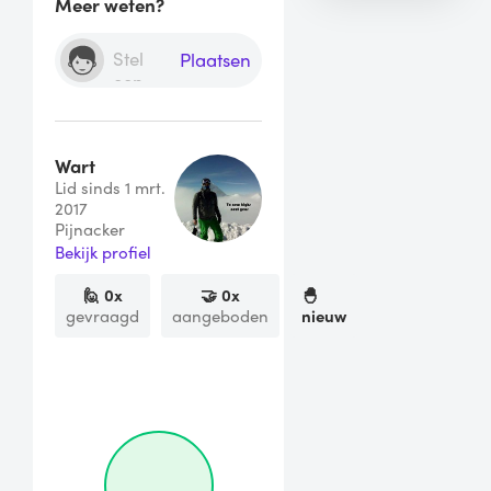
Meer weten?
Plaatsen
Wart
Lid sinds 1 mrt.
2017
Pijnacker
Bekijk profiel
🙋
0
x
🤝
0
x
🐣
gevraagd
aangeboden
nieuw