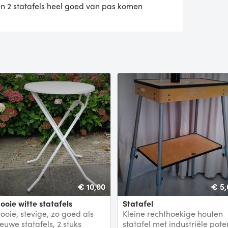
n 2 statafels heel goed van pas komen
€ 10,00
€ 5,
Mooie witte statafels
Statafel
ooie, stevige, zo goed als
Kleine rechthoekige houten
euwe statafels, 2 stuks
statafel met industriële pote