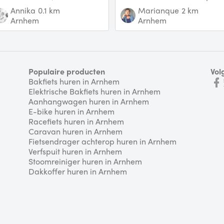
schikbaar in frisse witte
en eventueel een extra
Annika
0.1 km
Marianque
2 km
leur. EUR 6,00 pe
onderste plank. De
Arnhem
Arnhem
Populaire producten
Vol
Bakfiets huren in Arnhem
Elektrische Bakfiets huren in Arnhem
Aanhangwagen huren in Arnhem
E-bike huren in Arnhem
Racefiets huren in Arnhem
Caravan huren in Arnhem
Fietsendrager achterop huren in Arnhem
Verfspuit huren in Arnhem
Stoomreiniger huren in Arnhem
Dakkoffer huren in Arnhem