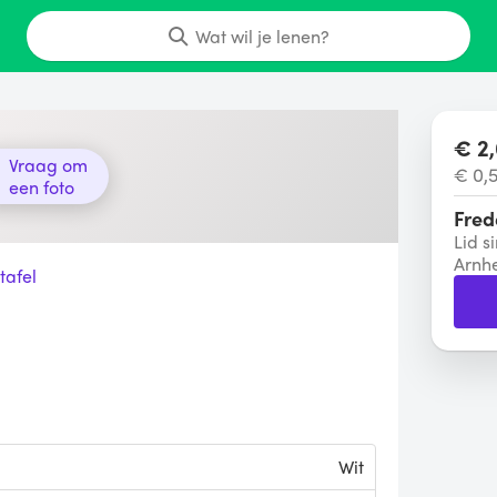
Wat wil je lenen?
€ 2,
Vraag om
€ 0,
een foto
Fred
Lid s
Arnh
tafel
Wit