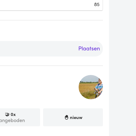
85
Plaatsen
🤝
0
x
🐣 nieuw
angeboden