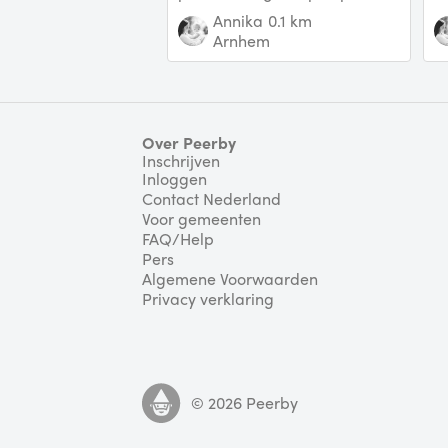
Prijs is per statafel per dag. Ik
be
Annika
0.1 km
heb er
k
Arnhem
Over Peerby
Inschrijven
Inloggen
Contact Nederland
Voor gemeenten
FAQ/Help
Pers
Algemene Voorwaarden
Privacy verklaring
©
2026
Peerby