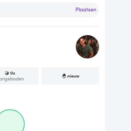
Plaatsen
🤝
0
x
🐣 nieuw
angeboden