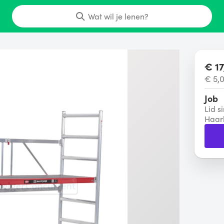
Wat wil je lenen?
€ 17
€ 5,
Job
Lid s
Haar