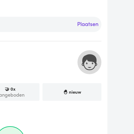
Plaatsen
🤝
0
x
🐣 nieuw
angeboden