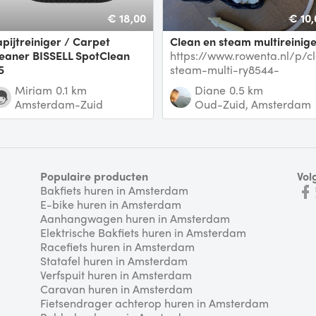
€ 18,00
€ 10,
Clean en steam multireinig
leaner BISSELL SpotClean
https://www.rowenta.nl/p/c
5
steam-multi-ry8544-
raagbare tapijt- en
vloerreiniger/2211400497 Ka
Miriam
0.1 km
Diane
0.5 km
kledingsreiniger. Wij
ook los als hands
Amsterdam-Zuid
Oud-Zuid, Amsterdam
ebruiken het voor onze bank
n matrassen. Werkt goed!
Populaire producten
Vol
Bakfiets huren in Amsterdam
E-bike huren in Amsterdam
Aanhangwagen huren in Amsterdam
Elektrische Bakfiets huren in Amsterdam
Racefiets huren in Amsterdam
Statafel huren in Amsterdam
Verfspuit huren in Amsterdam
Caravan huren in Amsterdam
Fietsendrager achterop huren in Amsterdam