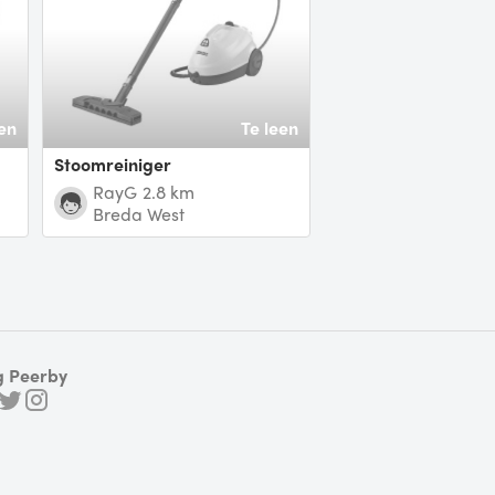
en
Te leen
Stoomreiniger
RayG
2.8 km
Breda West
g Peerby