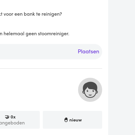
kt voor een bank te reinigen?
n helemaal geen stoomreiniger.
Plaatsen
🤝
0
x
🐣 nieuw
angeboden