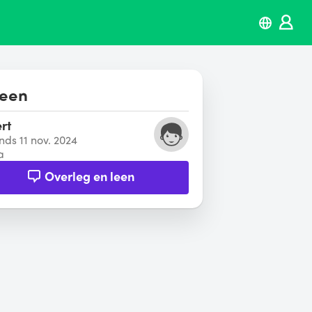
leen
rt
inds 11 nov. 2024
a
Overleg en leen