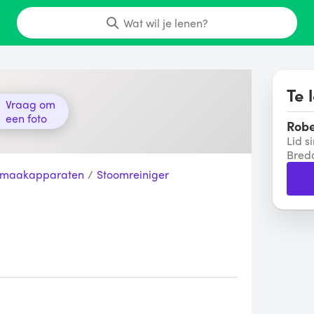
Wat wil je lenen?
Te 
Vraag om
een foto
Robe
Lid s
Bred
nmaakapparaten
/
Stoomreiniger