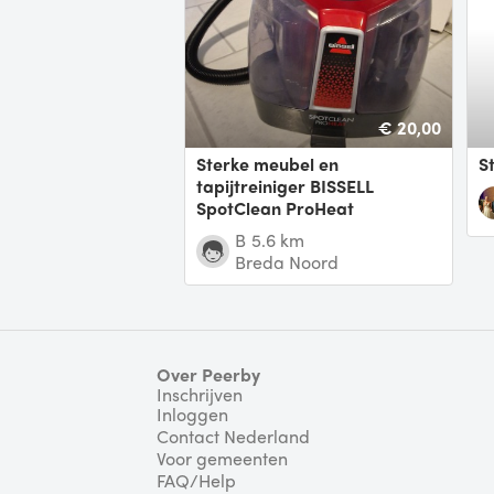
€ 20,00
Sterke meubel en
tapijtreiniger BISSELL
SpotClean ProHeat
Perfect apparaat om
B
5.6 km
bekleding te reinigen. Denk
Breda Noord
aan trappen, het bankstel
maar zeker ook het interie
Over Peerby
Inschrijven
Inloggen
Contact Nederland
Voor gemeenten
FAQ/Help