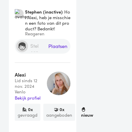
Stephen (inactive)
Ho
i Alexi, heb je misschie
n een foto van dit pro
duct? Bedankt!
Reageren
Plaatsen
Alexi
Lid sinds 12
nov. 2024
Venlo
Bekijk profiel
🙋
0
x
🤝
0
x
🐣
gevraagd
aangeboden
nieuw