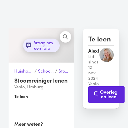
Te leen
Vraag om
een foto
Alexi
Lid
sinds
12
Huishouden & Schoonmaak
/
Schoonmaakapparaten
/
Stoomreiniger
nov.
2024
Stoomreiniger lenen
Venlo
Venlo, Limburg
Overleg
en leen
Te leen
Meer weten?