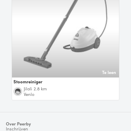
Te leen
Stoomreiniger
Jilali
2.8 km
Venlo
Over Peerby
Inschrijven