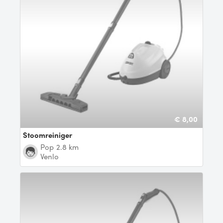
€ 8,00
Stoomreiniger
pop
2.8 km
Venlo