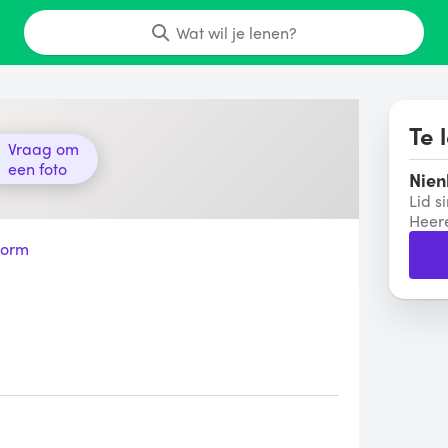
Wat wil je lenen?
Te 
Vraag om
een foto
Nien
Lid s
Heer
vorm