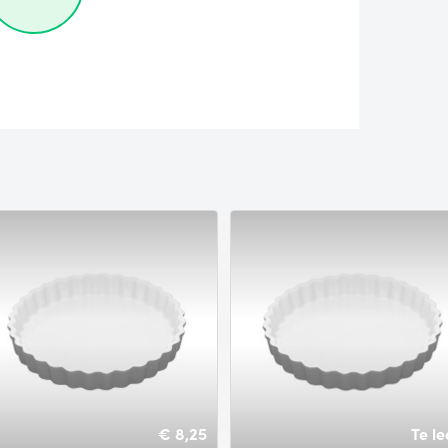
€ 8,25
Te le