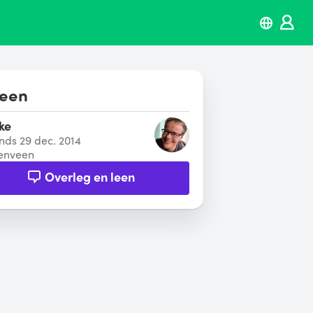
leen
ke
inds 29 dec. 2014
enveen
Overleg en leen