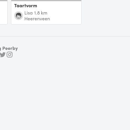
Taartvorm
Lisa
1.8 km
Heerenveen
g Peerby