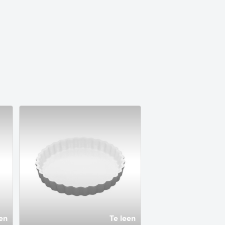
en
Te leen