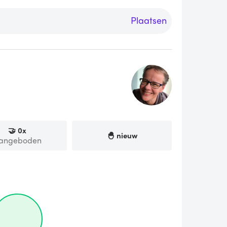
Plaatsen
🤝
0
x
🐣 nieuw
angeboden