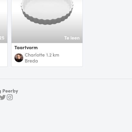
25
Te leen
Taartvorm
Charlotte
1.2 km
Breda
g Peerby