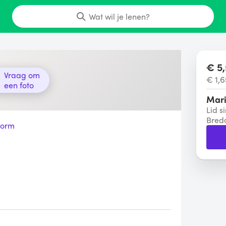
Wat wil je lenen?
€ 5,
Vraag om
€ 1,6
een foto
Mari
Lid s
Bred
vorm