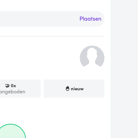
Plaatsen
🤝
0
x
🐣 nieuw
angeboden