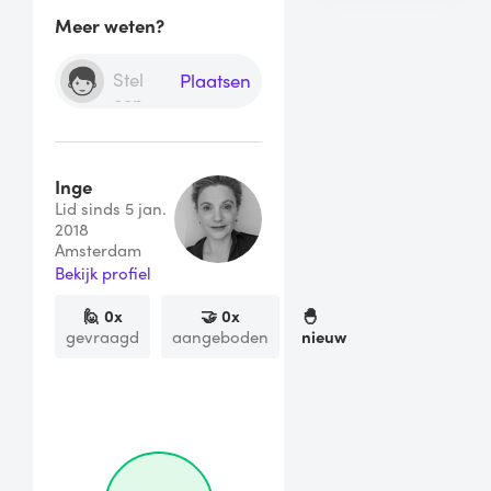
Meer weten?
Plaatsen
Inge
Lid sinds 5 jan.
2018
Amsterdam
Bekijk profiel
🙋
0
x
🤝
0
x
🐣
gevraagd
aangeboden
nieuw