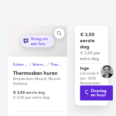
€ 3,50
Vraag om
eerste
een foto
dag
€ 3,50 per
extra dag
Koken & Tafelen
/
Warmhouders
/
Thermoskan
Inge
Thermoskan huren
Lid sinds 5
jan. 2018
Amsterdam-Noord, Noord-
Amsterdam
Holland
Overleg
€ 3,50
eerste dag
en huur
€ 3,50 per extra dag