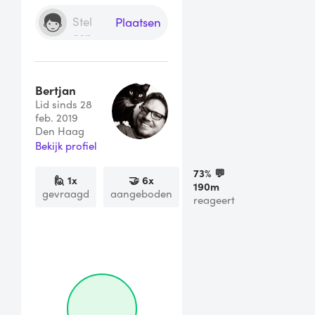
Plaatsen
Bertjan
Lid sinds 28
feb. 2019
Den Haag
Bekijk profiel
73
% 💬
🙋
1
x
🤝
6
x
190m
gevraagd
aangeboden
reageert