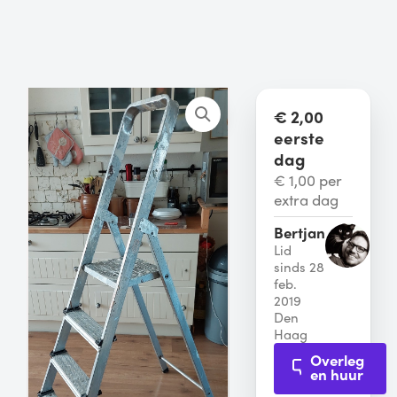
€ 2,00
eerste
dag
€ 1,00 per
extra dag
Bertjan
Lid
sinds 28
feb.
2019
Den
Haag
Overleg
en huur