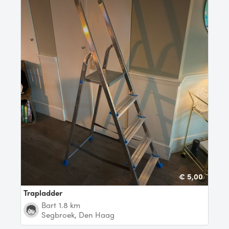
€ 5,00
Trapladder
Bart
1.8 km
Segbroek, Den Haag