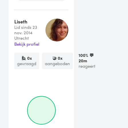
Liseth
Lid sinds 23
nov. 2014
Utrecht
Bekijk profiel
100
% 💬
🙋
0
x
🤝
0
x
20m
gevraagd
aangeboden
reageert