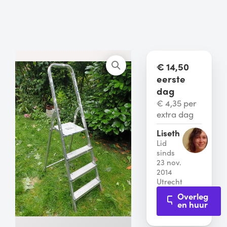
€ 14,50
eerste
dag
€ 4,35 per
extra dag
Liseth
Lid
sinds
23 nov.
2014
Utrecht
Overleg
en huur