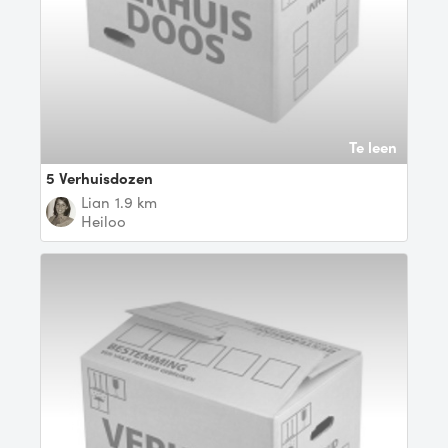
Te leen
5 Verhuisdozen
Lian
1.9 km
Heiloo