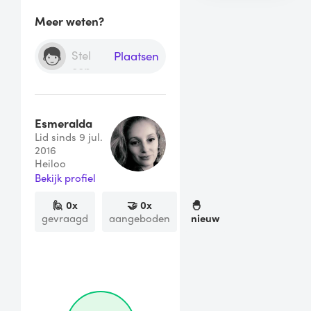
Meer weten?
Plaatsen
Esmeralda
Lid sinds 9 jul.
2016
Heiloo
Bekijk profiel
🙋
0
x
🤝
0
x
🐣
gevraagd
aangeboden
nieuw