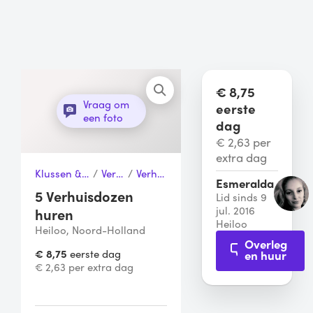
€ 8,75
Vraag om
eerste
een foto
dag
€ 2,63 per
extra dag
Klussen & Gereedschap
/
Verhuizen
/
Verhuisdozen
Esmeralda
5 Verhuisdozen
Lid sinds 9
jul. 2016
huren
Heiloo
Heiloo, Noord-Holland
Overleg
€ 8,75
eerste dag
en huur
€ 2,63 per extra dag