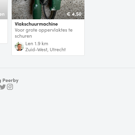
en
€ 4,50
Vlakschuurmachine
Voor grote oppervlaktes te
schuren
Len
1.9 km
Zuid-West, Utrecht
g Peerby