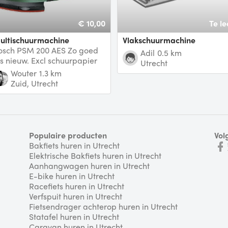
€ 10,00
Te le
Multischuurmachine
Vlakschuurmachine
osch PSM 200 AES Zo goed
Adil
0.5 km
ls nieuw. Excl schuurpapier
Utrecht
Wouter
1.3 km
Zuid, Utrecht
Populaire producten
Vol
Bakfiets huren in Utrecht
Elektrische Bakfiets huren in Utrecht
Aanhangwagen huren in Utrecht
E-bike huren in Utrecht
Racefiets huren in Utrecht
Verfspuit huren in Utrecht
Fietsendrager achterop huren in Utrecht
Statafel huren in Utrecht
Caravan huren in Utrecht