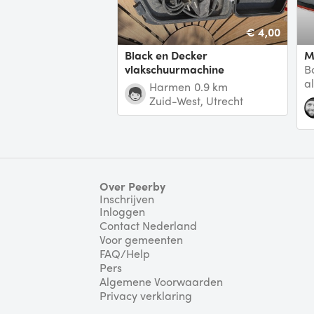
€ 4,00
Black en Decker
vlakschuurmachine
B
a
harmen
0.9 km
Zuid-West, Utrecht
Over Peerby
Inschrijven
Inloggen
Contact Nederland
Voor gemeenten
FAQ/Help
Pers
Algemene Voorwaarden
Privacy verklaring