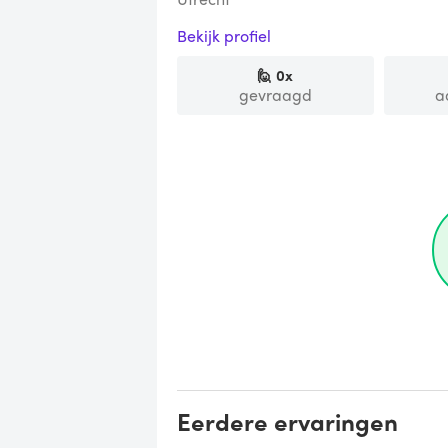
Bekijk profiel
🙋
0
x
gevraagd
a
Eerdere ervaringen