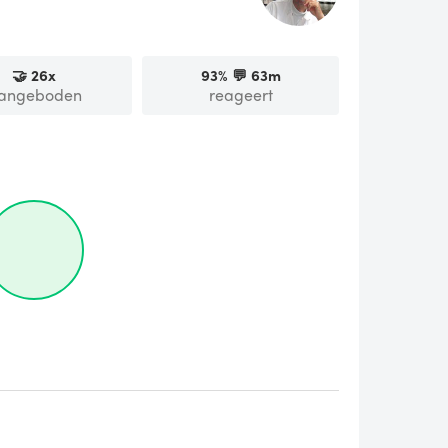
🤝
26
x
93
% 💬
63m
angeboden
reageert