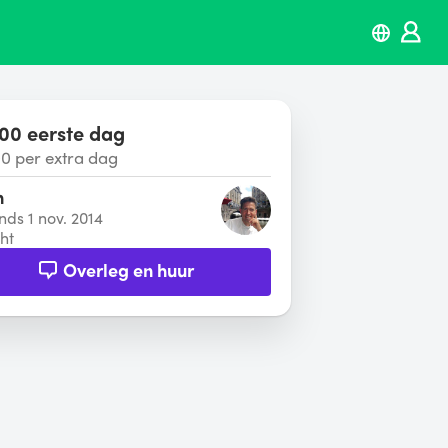
00 eerste dag
00 per extra dag
n
inds 1 nov. 2014
ht
Overleg en huur