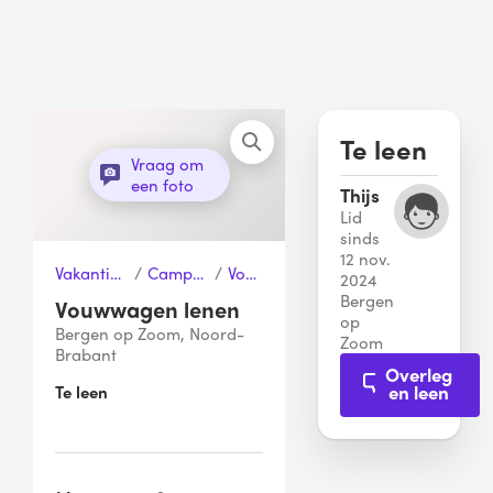
Te leen
Vraag om
een foto
Thijs
Lid
sinds
12 nov.
Vakantie, Sport & Vrije tijd
/
Campers & Caravans
/
Vouwwagen
2024
Bergen
Vouwwagen lenen
op
Bergen op Zoom, Noord-
Zoom
Brabant
Overleg
en leen
Te leen