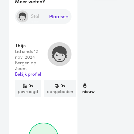
Meer weten?
Plaatsen
Thijs
Lid sinds 12
nov. 2024
Bergen op
Zoom
Bekijk profiel
🙋
0
x
🤝
0
x
🐣
gevraagd
aangeboden
nieuw