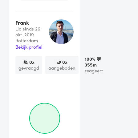
Frank
Lid sinds 26
okt. 2019
Rotterdam
Bekijk profiel
100
% 💬
🙋
0
x
🤝
0
x
355m
gevraagd
aangeboden
reageert