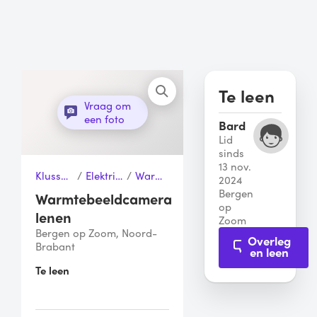
Te leen
Vraag om
een foto
Bard
Lid
sinds
13 nov.
Klussen & Gereedschap
/
Elektrisch Gereedschap
/
Warmtebeeldcamera
2024
Bergen
Warmtebeeldcamera
op
lenen
Zoom
Bergen op Zoom, Noord-
Overleg
Brabant
en leen
Te leen