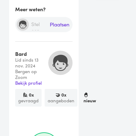
Meer weten?
Plaatsen
Bard
Lid sinds 13
nov. 2024
Bergen op
Zoom
Bekijk profiel
🙋
0
x
🤝
0
x
🐣
gevraagd
aangeboden
nieuw