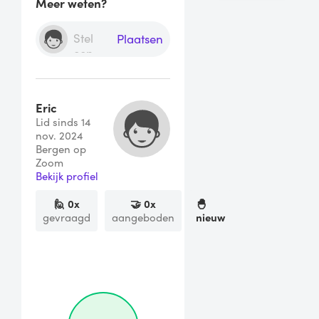
Meer weten?
Plaatsen
Eric
Lid sinds 14
nov. 2024
Bergen op
Zoom
Bekijk profiel
🙋
0
x
🤝
0
x
🐣
gevraagd
aangeboden
nieuw