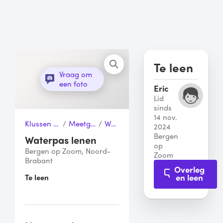
Te leen
Vraag om
een foto
Eric
Lid
sinds
14 nov.
Klussen & Gereedschap
/
Meetgereedschap
/
Waterpas
2024
Bergen
Waterpas lenen
op
Bergen op Zoom, Noord-
Zoom
Brabant
Overleg
en leen
Te leen