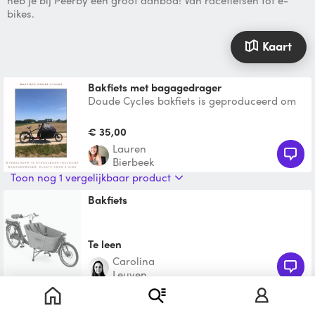
heb je bij Peerby een groot aanbod! Van racefietsen tot e-
bikes.
Kaart
Bakfiets met bagagedrager
Doude Cycles bakfiets is geproduceerd om
de bergen in Frankrijk te trotseren! Plaats
voor twee kinde
€ 35,00
Lauren
Bierbeek
Toon nog 1 vergelijkbaar product
Bakfiets
Te leen
Carolina
Leuven
Bakfiets