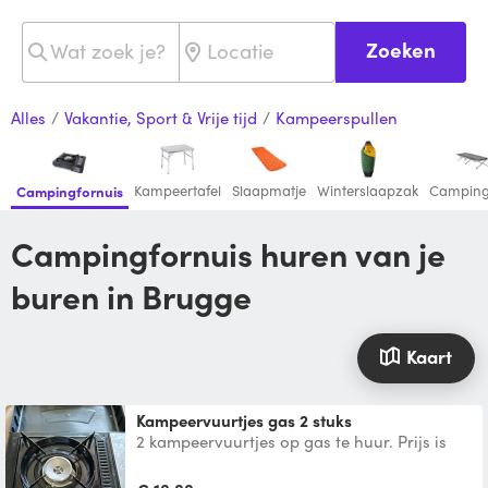
Zoeken
Alles
/
Vakantie, Sport & Vrije tijd
/
Kampeerspullen
Kampeertafel
Slaapmatje
Winterslaapzak
Campin
Campingfornuis
Campingfornuis huren van je
buren in Brugge
Kaart
Kampeervuurtjes gas 2 stuks
2 kampeervuurtjes op gas te huur. Prijs is
voor 1