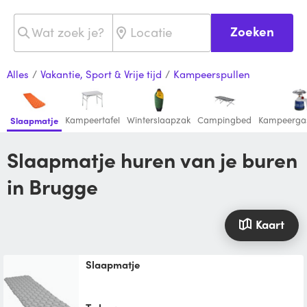
Zoeken
Alles
/
Vakantie, Sport & Vrije tijd
/
Kampeerspullen
Kampeertafel
Winterslaapzak
Campingbed
Kampeerga
Slaapmatje
Slaapmatje huren van je buren
in Brugge
Kaart
slaapmatje